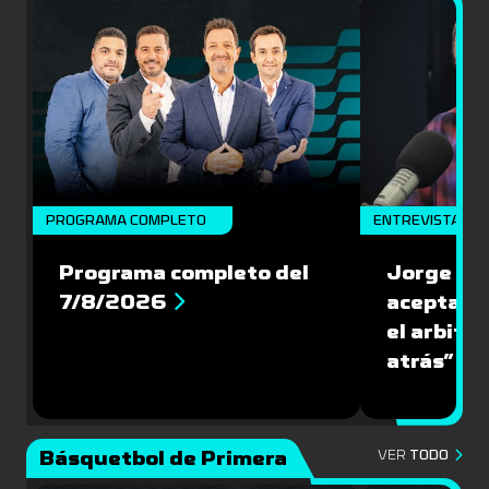
PROGRAMA COMPLETO
ENTREVISTA
Programa completo del
Jorge Lar
7/8/2026
aceptar l
el arbitra
atrás”
Básquetbol de Primera
VER
TODO