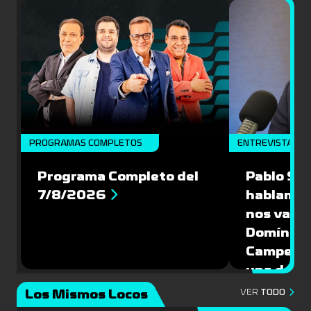
PROGRAMAS COMPLETOS
ENTREVISTA
Programa Completo del
Pablo Sch
7/8/2026
hablamos
nos vamos
Domíngue
Campeón 
una de la
Mundial 
Los Mismos Locos
VER
TODO