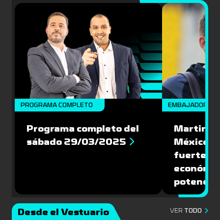
PROGRAMA COMPLETO
EMBAJADORES
Programa completo del
Martin Va
sábado 29/03/2025
México: '
fuerte de
económic
potencial
Desde el Vestuario
VER
TODO