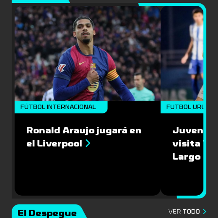
FÚTBOL INTERNACIONAL
FUTBOL URUGU
Ronald Araujo jugará en
Juventud
el Liverpool
visita 1-1
Largo
El Despegue
VER
TODO