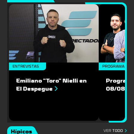
ENTREVISTAS
PROGRAMA COM
Emiliano "Toro" Nielli en
Programa
El Despegue
08/08/2
Hípicos
VER
TODO