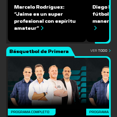
Marcelo Rodríguez:
Diego Riol
“Jaime es un super
fútbol nu
profesional con espíritu
manera q
amateur”
Básquetbol de Primera
VER
TODO
PROGRAMA COMPLETO
PROGRAMA COM