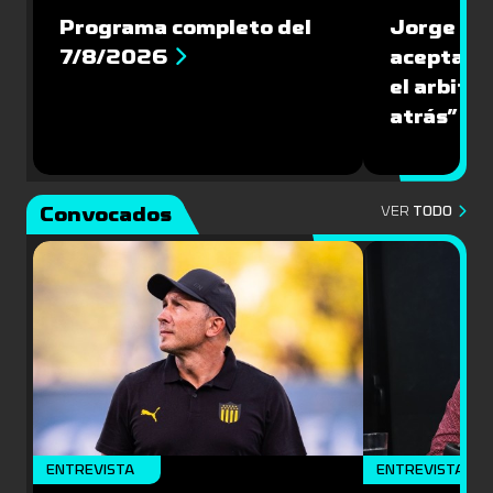
Programa completo del
Jorge Lar
7/8/2026
aceptar l
el arbitra
atrás”
Convocados
VER
TODO
ENTREVISTA
ENTREVISTA