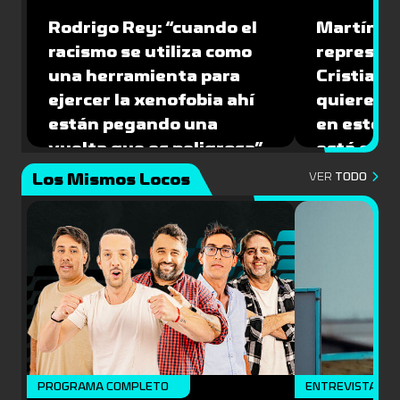
Rodrigo Rey: “cuando el
Martín A
racismo se utiliza como
represen
una herramienta para
Cristian O
ejercer la xenofobia ahí
quiere ju
están pegando una
en este 
vuelta que es peligrosa”
está caíd
Los Mismos Locos
VER
TODO
PROGRAMA COMPLETO
ENTREVISTA