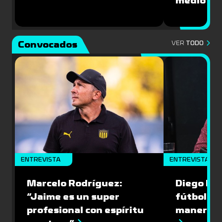
medio”
Convocados
VER
TODO
ENTREVISTA
ENTREVISTA
Marcelo Rodríguez:
Diego Riol
“Jaime es un super
fútbol nu
profesional con espíritu
manera q