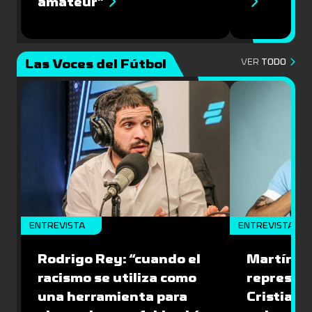
amateur”
Las Voces del Fútbol
VER
TODO
ENTREVISTA
ENTREVISTA
Rodrigo Rey: “cuando el
Martín A
racismo se utiliza como
represen
una herramienta para
Cristian O