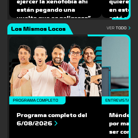
ejercer la xenofobia ahí
quiere ju
están pegando una
en este 
vuelta que es peligrosa”
está caíd
Los Mismos Locos
VER
TODO
PROGRAMA COMPLETO
ENTREVISTA
Programa completo del
Méndez: “
6/08/2026
por mante
ser compe