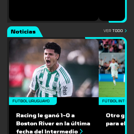
Noticias
VER
TODO
FUTBOL URUGUAYO
FÚTBOL INTERN
Racing le ganó 1-0 a
Otro gol 
Boston River en la última
para el I
fecha del Intermedio