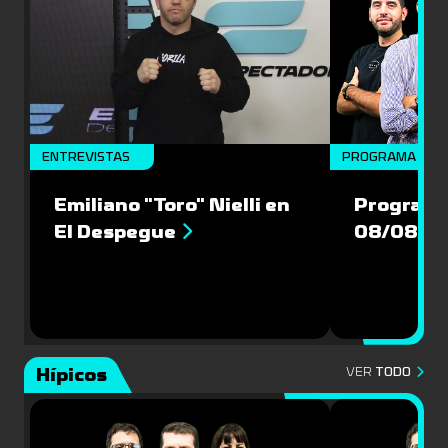
ENTREVISTAS
PROGRAMA COM
Emiliano "Toro" Nielli en
Programa
El Despegue
08/08/2
Hípicos
VER
TODO