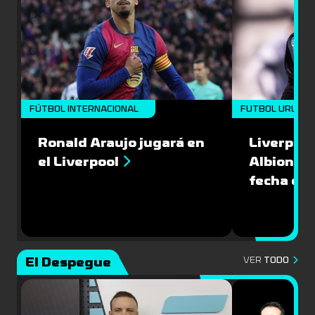
FÚTBOL INTERNACIONAL
FUTBOL URUGU
Ronald Araujo jugará en
Liverpool
el Liverpool
Albion en
fecha del
El Despegue
VER
TODO