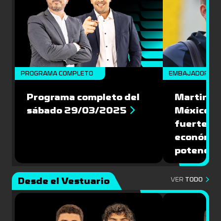
PROGRAMA COMPLETO
EMBAJADORES
Programa completo del
Martin Va
sábado 29/03/2025
México: '
fuerte de
económic
potencial
Desde el Vestuario
VER
TODO