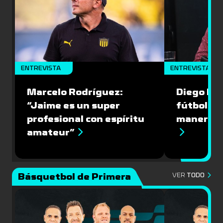
ENTREVISTA
ENTREVISTA
Marcelo Rodríguez:
Diego Riol
“Jaime es un super
fútbol nu
profesional con espíritu
manera q
amateur”
Básquetbol de Primera
VER
TODO