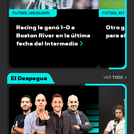
FUTBOL URUGUAYO
FÚTBOL INTERN
Racing le ganó 1-0 a
Otro gol 
Boston River en la última
para el I
fecha del Intermedio
El Despegue
VER
TODO