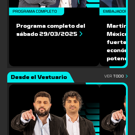
PROGRAMA COMPLETO
EMBAJADORES
Programa completo del
Martin Va
sábado 29/03/2025
México: '
fuerte de
económic
potencial
Desde el Vestuario
VER
TODO