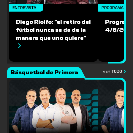
ENTREVISTA
PROGRAMA COM
Diego Riolfo: “el retiro del
Programa
fútbol nunca se da de la
4/8/202
manera que uno quiere”
Básquetbol de Primera
VER
TODO